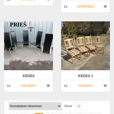
Į KREPŠELĮ
KĖDĖS
KĖDES 1
DAUGIAU
DAUGIAU
Show
12