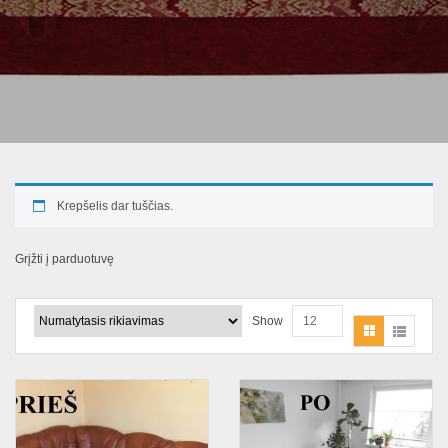
Krepšelis dar tuščias.
Grįžti į parduotuvę
Show
12