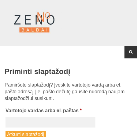
Priminti slaptažodį
Pamiršote slaptažodį? Įveskite vartotojo vardą arba el.
pašto adresą. Į el.pašto dėžutę gausite nuorodą naujam
slaptažodžiui susikurti.
Privalomas
Vartotojo vardas arba el. paštas
*
Atkurti slaptažodį