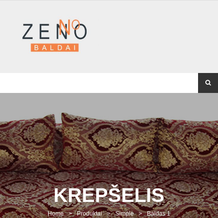
KREPŠELIS
Home
>
Produktai
>
Simple
>
Baldas 1