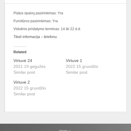
Platus spalvų pasirinkimas: Yra
Furnitūros pasirinkimas: Yra
Vidutinis pristatymo terminas: 14 iki 22 d.d.
Tiksli informacija – telefonu.
Related
Virtuvė 24
Virtuvė 1
2021 19 gegužės
2022 15 gruodžio
Similar post
Similar post
Virtuvė 2
2022 15 gruodžio
Similar post
Atsiliepimų dar nėra.
Būkite pirmas aprašęs “Baldas 1”
El. pašto adresas nebus skelbiamas.
Būtini laukeliai pažymėti
*
Jūsų atsiliepimas
*