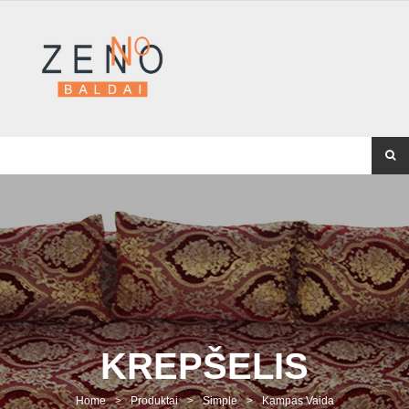
KREPŠELIS
Home
>
Produktai
>
Simple
>
Kampas Vaida