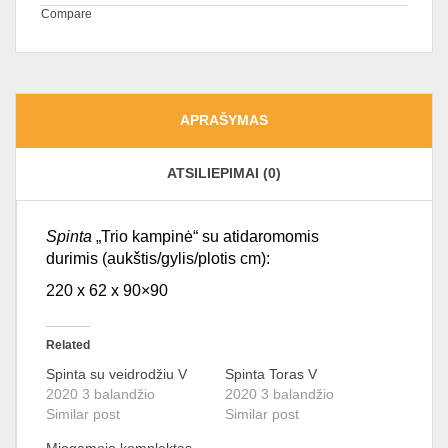
Compare
APRAŠYMAS
ATSILIEPIMAI (0)
Spinta
„Trio kampinė“ su atidaromomis
durimis (aukštis/gylis/plotis cm):
220 x 62 x 90×90
Related
Spinta su veidrodžiu V
Spinta Toras V
2020 3 balandžio
2020 3 balandžio
Similar post
Similar post
Miegamojo komplektas