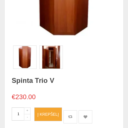
Spinta Trio V
€
230.00
Į KREPŠELĮ