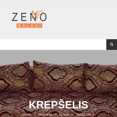
KREPŠELIS
Home
>
Produktai
>
Simple
>
Spinta Trio V