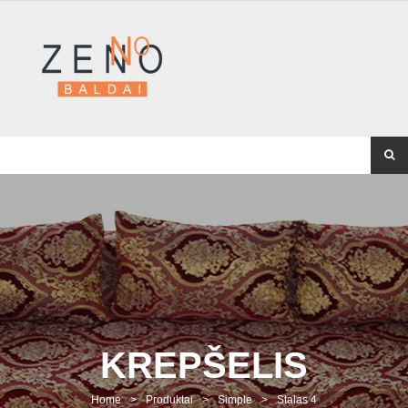
KREPŠELIS
Home
>
Produktai
>
Simple
>
Stalas 4