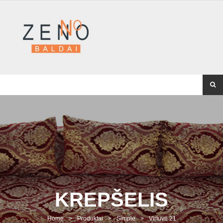
KREPŠELIS
Home
>
Produktai
>
Simple
>
Virtuvė 21