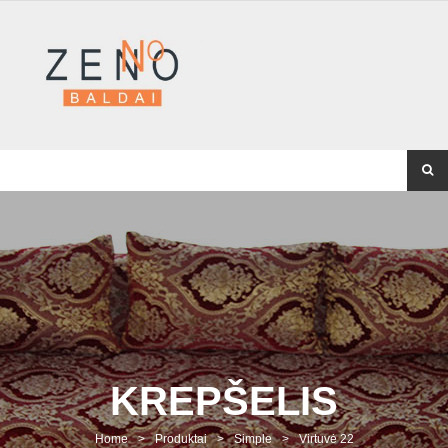
KREPŠELIS
Home
>
Produktai
>
Simple
>
Virtuvė 22